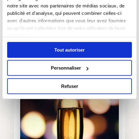
notre site avec nos partenaires de médias sociaux, de
publicité et d'analyse, qui peuvent combiner celles-ci
avec d'autres informations que vous leur avez fournies
ou qu'ils ont collectées lors de votre utilisation de leurs
Une région où l’on peut
services.
aussi…
Tout autoriser
Personnaliser
Refuser